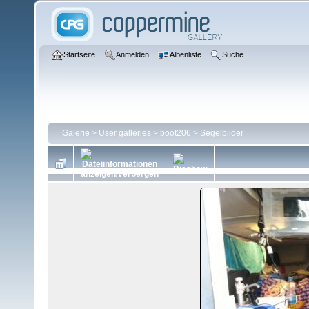
Startseite
Anmelden
Albenliste
Suche
Galerie
>
User galleries
>
boot206
>
Segelbilder