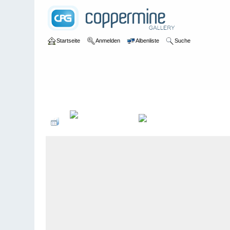
Startseite
Anmelden
Albenliste
Suche
Galerie
>
User galleries
>
boot206
>
Segelbilder