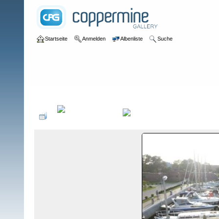
Startseite
Anmelden
Albenliste
Suche
Galerie
>
User galleries
>
boot206
>
Segelbilder